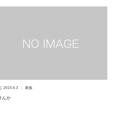
2015.6.3
家族
けんか