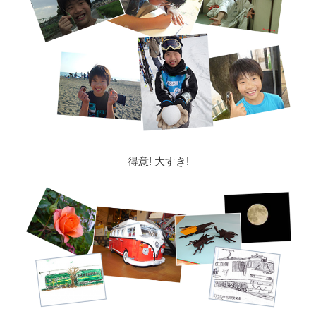
得意! 大すき!