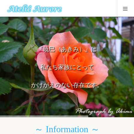
『暁巳（あきみ）』は
私たち家族にとって
かけがえのない存在です。
～ Information ～