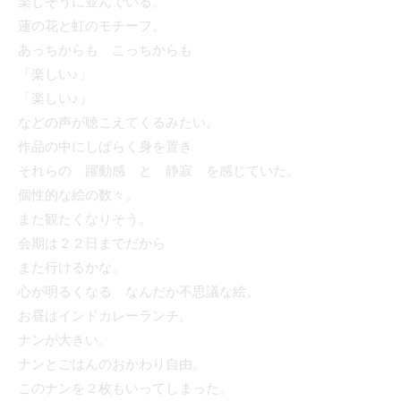
楽しそうに並んでいる。
蓮の花と虹のモチーフ。
あっちからも こっちからも
「楽しい♪」
「楽しい♪」
などの声が聴こえてくるみたい。
作品の中にしばらく身を置き
それらの 躍動感 と 静寂 を感じていた。
個性的な絵の数々。
また観たくなりそう。
会期は２２日までだから
また行けるかな。
心が明るくなる なんだか不思議な絵。
お昼はインドカレーランチ。
ナンが大きい。
ナンとごはんのおかわり自由。
このナンを２枚もいってしまった。