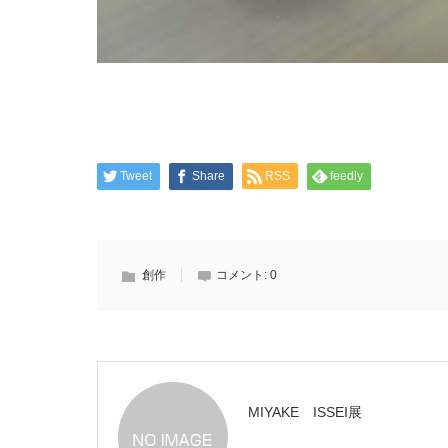
Tweet
Share
RSS
feedly
創作
コメント:
0
MIYAKE ISSEI展