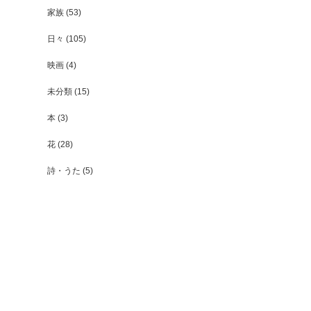
家族
(53)
日々
(105)
映画
(4)
未分類
(15)
本
(3)
花
(28)
詩・うた
(5)