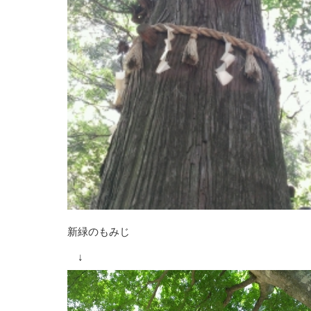
新緑のもみじ
↓