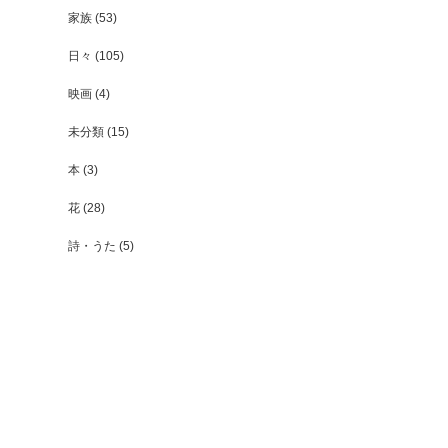
家族
(53)
日々
(105)
映画
(4)
未分類
(15)
本
(3)
花
(28)
詩・うた
(5)