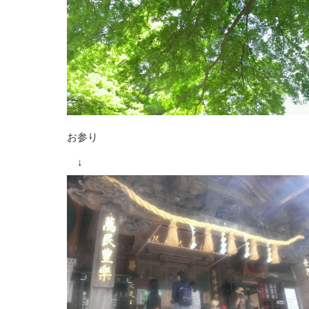
お参り
↓