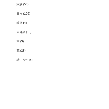
家族
(53)
日々
(105)
映画
(4)
未分類
(15)
本
(3)
花
(28)
詩・うた
(5)