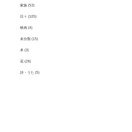
家族
(53)
日々
(105)
映画
(4)
未分類
(15)
本
(3)
花
(28)
詩・うた
(5)