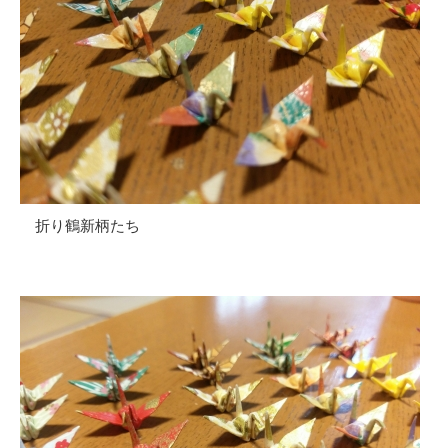
折り鶴新柄たち