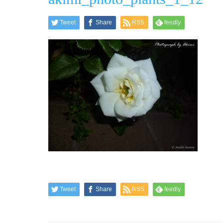
Tweet
Share
RSS
feedly
Tweet
Share
RSS
feedly