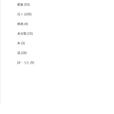
家族
(53)
日々
(105)
映画
(4)
未分類
(15)
本
(3)
花
(28)
詩・うた
(5)