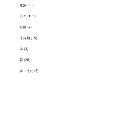
家族
(53)
日々
(105)
映画
(4)
未分類
(15)
本
(3)
花
(28)
詩・うた
(5)