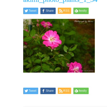
Tweet
Share
RSS
feedly
Tweet
Share
RSS
feedly