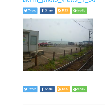
Tweet
Share
RSS
feedly
Tweet
Share
RSS
feedly