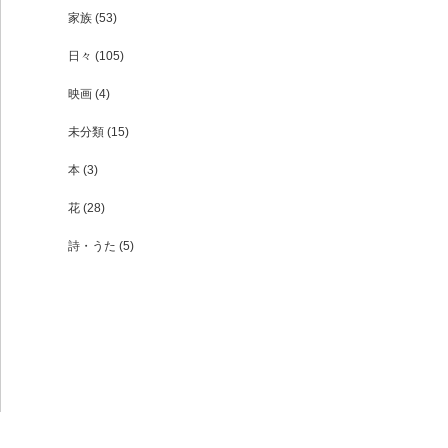
家族
(53)
日々
(105)
映画
(4)
未分類
(15)
本
(3)
花
(28)
詩・うた
(5)