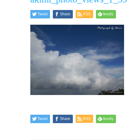
Tweet
Share
RSS
feedly
Tweet
Share
RSS
feedly