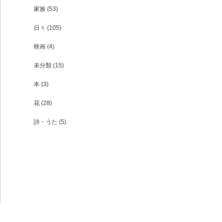
家族
(53)
日々
(105)
映画
(4)
未分類
(15)
本
(3)
花
(28)
詩・うた
(5)