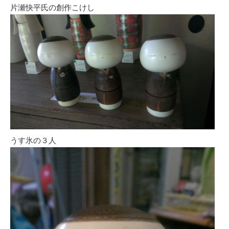
片瀬快平氏の創作こけし
うす氷の３人