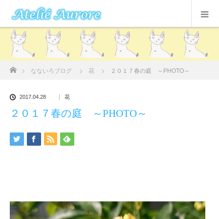
ホーム
なないろブログ
花
２０１７春の庭 ～PHOTO～
2017.04.28
花
２０１７春の庭 ～PHOTO～