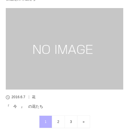
2016.6.7
花
『 今 』 の花たち
1
2
3
»